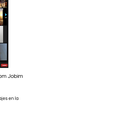
Tom Jobim
jes en la