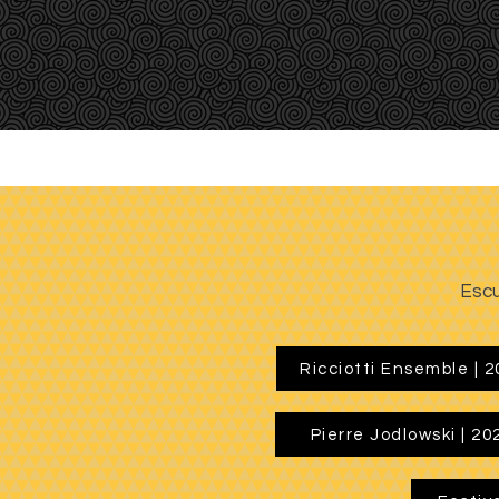
BIO
SITIOS WEB
DISEÑO GRÁFICO
DISEÑO G
Escu
Ricciotti Ensemble | 
Pierre Jodlowski | 20