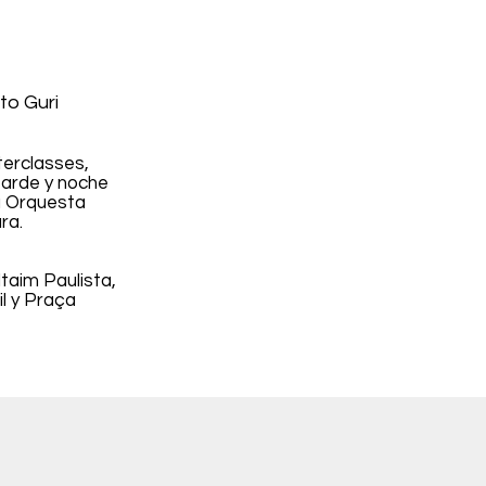
to Guri
erclasses,
tarde y noche
la Orquesta
ra.
taim Paulista,
l y Praça