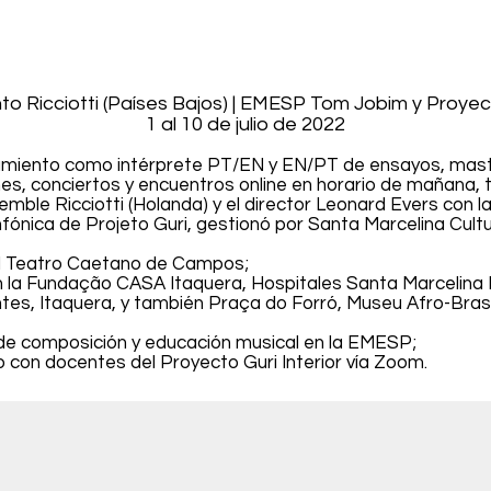
to Ricciotti (Países Bajos) | EMESP Tom Jobim y Proyec
1 al 10 de julio de 2022
iento como intérprete PT/EN y EN/PT de ensayos, mast
es, conciertos y encuentros online en horario de mañana, 
emble Ricciotti (Holanda) y el director Leonard Evers con 
nfónica de Projeto Guri, gestionó por Santa Marcelina Cultu
el Teatro Caetano de Campos;
n la Fundação CASA Itaquera, Hospitales Santa Marcelina I
tes, Itaquera, y también Praça do Forró, Museu Afro-Brasi
de composición y educación musical en la EMESP;
o con docentes del Proyecto Guri Interior vía Zoom.