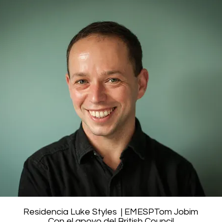
Residencia Luke Styles
| EMESPTom Jobim
Con el apoyo del British Council