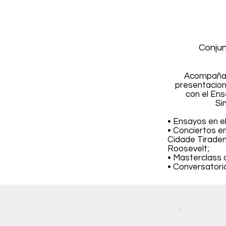
Conjun
Acompañam
presentacion
con el Ens
Si
• Ensayos en 
• Conciertos e
Cidade Tiraden
Roosevelt;
• Masterclass 
• Conversatori