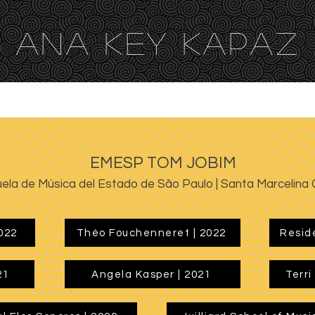
ANA KEY KA
PAZ
RÁFICO PARA CINE
EDICIÓN
TRADUCCIÓN
REVIS
EMESP TOM JOBIM
ela de Música del Estado de São Paulo | Santa Marcelina 
2022
Théo Fouchenneret | 2022
Reside
21
Angela Kasper | 2021
Terri