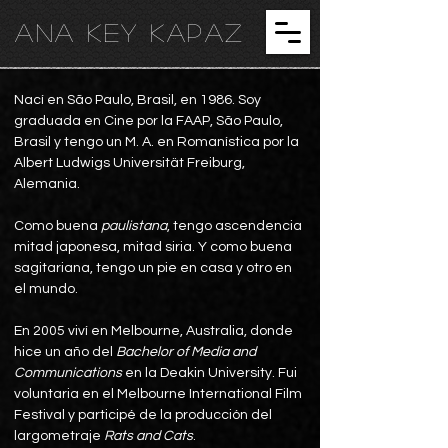
ANA KEY KA
PAZ
Nací en São Paulo, Brasil, en 1986. Soy
graduada en Cine por la FAAP, São Paulo,
Brasil y tengo un M. A. en Romanística por la
Albert Ludwigs Universität Freiburg,
Alemania.
Como buena
paulistana
, tengo ascendencia
mitad japonesa, mitad siria. Y como buena
sagitariana, tengo un pie en casa y otro en
el mundo.
En 2005 viví en Melbourne, Australia, donde
hice un año del
Bachelor of Media and
Communications
en la Deakin University. Fui
voluntaria en el Melbourne International Film
Festival
y participé de la producción del
largometraje
Rats and Cats
.