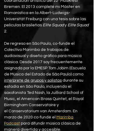
coordinación artística del 22º Musikfest
Bremen. El 2013 completé mi Máster en
Romanística en la Albert-Ludwigs-
Universität Freiburg con una tesis sobre las
películas brasileñas
Elite Squad
y
Elite Squad
2.
De regreso en São Paulo, co-fundé el
Colectivo Marimba de trabajos de
audiovisual y diseño gráfico para música
clásica.
​
Desde 2017 soy frecuentemente
asignada por la EMESP Tom Jobim (Escuela
de Música del Estado de São Paulo) como
intérprete de grupos y solistas
durante su
estadía en São Paulo, incluyendo el
saxofonista Ted Nash, la Juilliard School of
Music, el American Brass Quintet, el
Royal
Birmingham Conservatoire
y
el
Conservatorium van Amsterdam
.
En
marzo de 2020 co-fundé el
Marimba
Podcast
para difundir música clásica de
manera divertida y accesible.