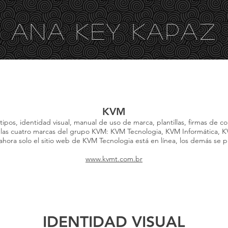
ANA KEY KA
PAZ
RÁFICO PARA CINE
EDICIÓN
TRADUCCIÓN
REVIS
KVM
ipos, identidad visual, manual de uso de marca, plantillas, firmas de co
a las cuatro marcas del grupo KVM: KVM Tecnologia, KVM Informática,
 ahora solo el sitio web de KVM Tecnologia está en línea, los demás se p
www.kvmt.com.br
IDENTIDAD VISUAL