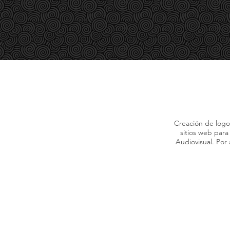
BIO
SITIOS WEB
DISEÑO GRÁFICO
DISEÑO G
Creación de logot
sitios web par
Audiovisual. Por